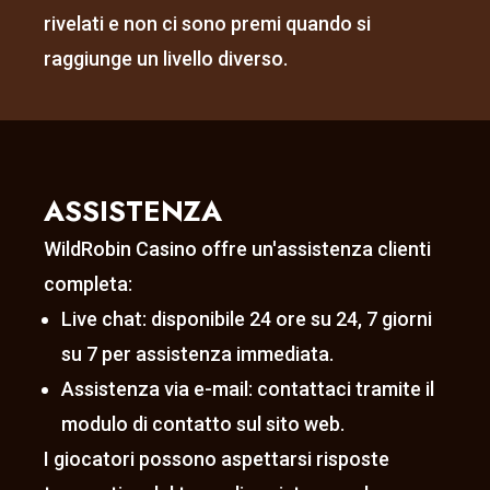
rivelati e non ci sono premi quando si
raggiunge un livello diverso.
ASSISTENZA
WildRobin Casino offre un'assistenza clienti
completa:
Live chat: disponibile 24 ore su 24, 7 giorni
su 7 per assistenza immediata.
Assistenza via e-mail: contattaci tramite il
modulo di contatto sul sito web.
I giocatori possono aspettarsi risposte