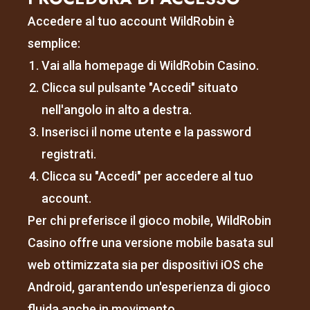
Accedere al tuo account WildRobin è
semplice:
Vai alla homepage di WildRobin Casino.
Clicca sul pulsante "Accedi" situato
nell'angolo in alto a destra.
Inserisci il nome utente e la password
registrati.
Clicca su "Accedi" per accedere al tuo
account.
Per chi preferisce il gioco mobile, WildRobin
Casino offre una versione mobile basata sul
web ottimizzata sia per dispositivi iOS che
Android, garantendo un'esperienza di gioco
fluida anche in movimento.