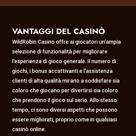
VANTAGGI DEL CASINÒ
WildRobin Casino offre ai giocatori un'ampia
selezione di funzionalità per migliorare
l'esperienza di gioco generale. Il numero di
giochi, i bonus accattivanti e l'assistenza
clienti di alta qualità mirano a soddisfare sia
coloro che giocano per divertirsi sia coloro
che prendono il gioco sul serio. Allo stesso
tempo, ci sono diversi aspetti che possono
essere migliorati, proprio come in qualsiasi
casinò online.