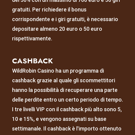
gratuiti. Per richiedere il bonus
corrispondente e i giri gratuiti, è necessario
depositare almeno 20 euro o 50 euro
rispettivamente.
CASHBACK
WildRobin Casino ha un programma di
cashback grazie al quale gli scommettitori
hanno la possibilità di recuperare una parte
delle perdite entro un certo periodo di tempo.
I tre livelli VIP con il cashback più alto sono 5,
10 e 15%, e vengono assegnati su base
settimanale. Il cashback è l'importo ottenuto