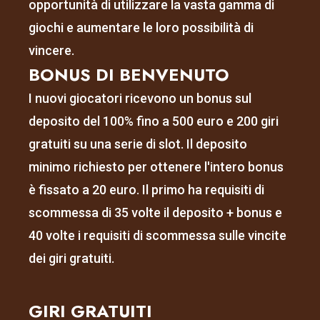
opportunità di utilizzare la vasta gamma di
giochi e aumentare le loro possibilità di
vincere.
BONUS DI BENVENUTO
I nuovi giocatori ricevono un bonus sul
deposito del 100% fino a 500 euro e 200 giri
gratuiti su una serie di slot. Il deposito
minimo richiesto per ottenere l'intero bonus
è fissato a 20 euro. Il primo ha requisiti di
scommessa di 35 volte il deposito + bonus e
40 volte i requisiti di scommessa sulle vincite
dei giri gratuiti.
GIRI GRATUITI