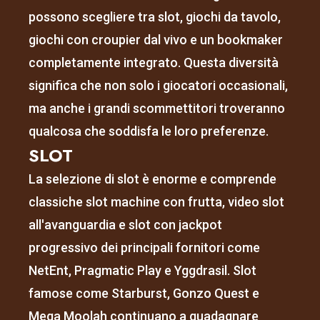
possono scegliere tra slot, giochi da tavolo,
giochi con croupier dal vivo e un bookmaker
completamente integrato. Questa diversità
significa che non solo i giocatori occasionali,
ma anche i grandi scommettitori troveranno
qualcosa che soddisfa le loro preferenze.
SLOT
La selezione di slot è enorme e comprende
classiche slot machine con frutta, video slot
all'avanguardia e slot con jackpot
progressivo dei principali fornitori come
NetEnt, Pragmatic Play e Yggdrasil. Slot
famose come Starburst, Gonzo Quest e
Mega Moolah continuano a guadagnare