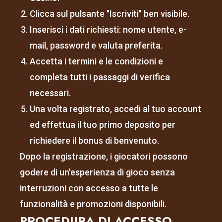
Clicca sul pulsante "Iscriviti" ben visibile.
Inserisci i dati richiesti: nome utente, e-
mail, password e valuta preferita.
Accetta i termini e le condizioni e
completa tutti i passaggi di verifica
necessari.
Una volta registrato, accedi al tuo account
ed effettua il tuo primo deposito per
richiedere il bonus di benvenuto.
Dopo la registrazione, i giocatori possono
godere di un'esperienza di gioco senza
interruzioni con accesso a tutte le
funzionalità e promozioni disponibili.
PROCEDURA DI ACCESSO