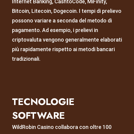
Internet Banking, CashtoCode, MiFinity,
Bitcoin, Litecoin, Dogecoin. I tempi di prelievo
possono variare a seconda del metodo di
pagamento. Ad esempio, i prelievi in
criptovaluta vengono generalmente elaborati
più rapidamente rispetto ai metodi bancari
tradizionali.
TECNOLOGIE
SOFTWARE
WildRobin Casino collabora con oltre 100