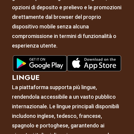
opzioni di deposito e prelievo e le promozioni
direttamente dal browser del proprio
dispositivo mobile senza alcuna
compromissione in termini di funzionalità o
esperienza utente.
LINGUE
La piattaforma supporta più lingue,
rendendola accessibile a un vasto pubblico
internazionale. Le lingue principali disponibili
includono inglese, tedesco, francese,
spagnolo e portoghese, garantendo ai