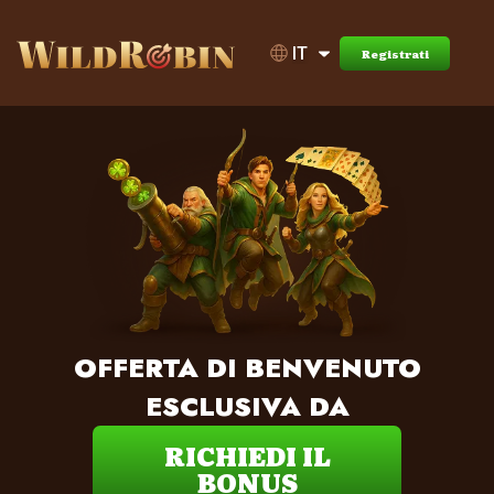
Registrati
OFFERTA DI BENVENUTO
ESCLUSIVA DA
RICHIEDI IL
BONUS